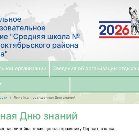
льное
зовательное
ие "Средняя школа №
октябрьского района
а"
льной организации
Сведения об организации отдыха 
ости
Линейка, посвященная Дню знаний
ная Дню знаний
енная линейка, посвященная празднику Первого звонка.