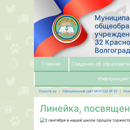
Муниципа
общеобра
учрежден
32 Красно
Волгоград
Главная
Сведения об образовате
Информация
Ошколе.ру
Официальный сайт МОУ СШ № 32
Нов
Линейка, посвящен
2 сентября в нашей школе прошла торжеств