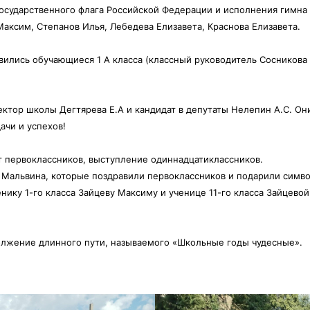
Государственного флага Российской Федерации и исполнения гимна
Максим,
Степанов Илья, Лебедева Елизавета, Краснова Елизавета.
вились обучающиеся 1 А класса (классный руководитель Сосникова Т
ктор школы Дегтярева Е.А и кандидат в депутаты Нелепин А.С. Они
ачи и успехов!
т первоклассников, выступление одиннадцатиклассников.
и Мальвина, которые поздравили первоклассников и подарили симво
нику 1-го класса Зайцеву Максиму и ученице 11-го класса Зайцевой
должение длинного пути, называемого «Школьные годы чудесные».