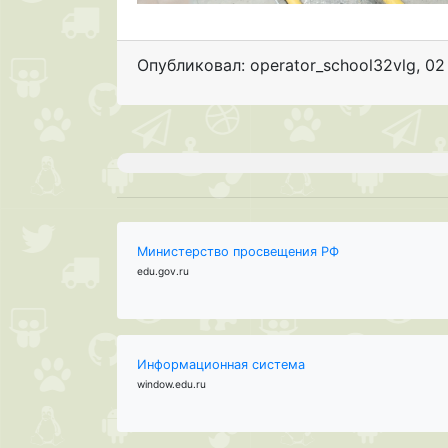
Опубликовал: operator_school32vlg
,
02
Министерство просвещения РФ
edu.gov.ru
Информационная система
window.edu.ru