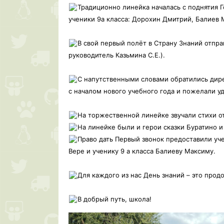
Традиционно линейка началась с поднятия 
ученики 9а класса: Дорохин Дмитрий, Балиев 
В свой первый полёт в Страну Знаний отпра
руководитель Казьмина С.Е.).
С напутственными словами обратились дире
с началом нового учебного года и пожелали уд
На торжественной линейке звучали стихи о
На линейке были и герои сказки Буратино 
Право дать Первый звонок предоставили уче
Вере и ученику 9 а класса Балиеву Максиму.
Для каждого из нас День знаний – это про
В добрый путь, школа!