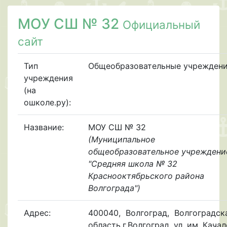
МОУ СШ № 32
Официальный
сайт
Тип
Общеобразовательные учрежден
учреждения
(на
ошколе.ру):
Название:
МОУ СШ № 32
(Муниципальное
общеобразовательное учреждени
"Средняя школа № 32
Краснооктябрьского района
Волгограда")
Адрес:
400040
,
Волгоград
,
Волгоградск
область,г.Волгоград, ул. им. Качал