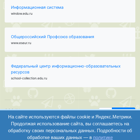
Информационная система
window.edu.ru
Общероссийский Профсоюз образования
www.eseur.ru
Федеральный центр информационно-образовательных
ресурсов
school-collection.edu.ru
ООО "Центр
Найти
образования и
На сайте используются файлы cookie и Яндекс.Метрики.
вход
консалтинга"
Продолжая использование сайта, вы соглашаетесь на
Версия
Волгоград 2008-
обработку своих персональных данных. Подробности об
регистрация
сайта для
2026
обработке ваших данных — в
политике